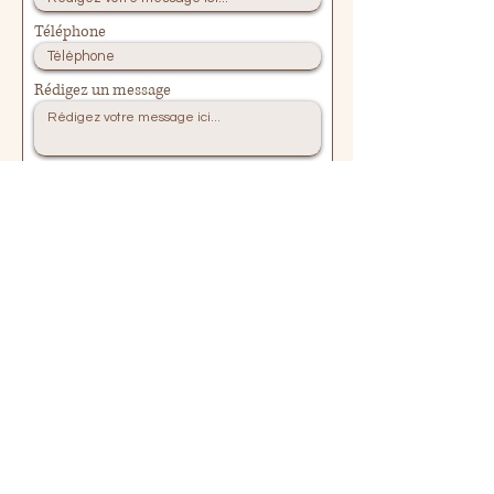
Téléphone
Rédigez un message
Envoyer
06.68.16.12.91
cs-santenutrition.com
1 Rue Catherine Sauvage, 21800 Chevigny-Saint-
Sauveur, France